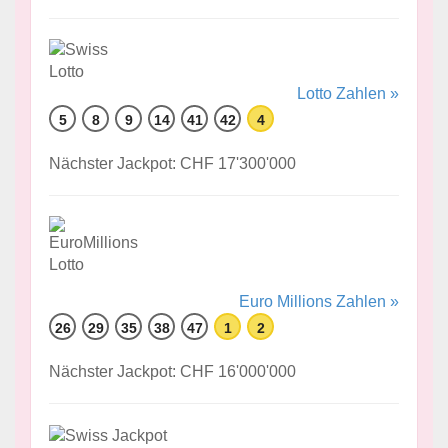
Lotto Zahlen »
5
8
9
14
41
42
4
Nächster Jackpot: CHF 17'300'000
Euro Millions Zahlen »
26
29
35
38
47
1
2
Nächster Jackpot: CHF 16'000'000