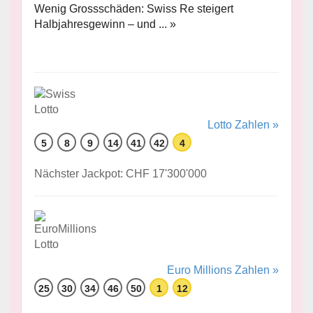
Wenig Grossschäden: Swiss Re steigert
Halbjahresgewinn – und ... »
Lotto Zahlen »
5
8
9
14
41
42
4
Nächster Jackpot: CHF 17'300'000
Euro Millions Zahlen »
25
30
34
46
50
1
12