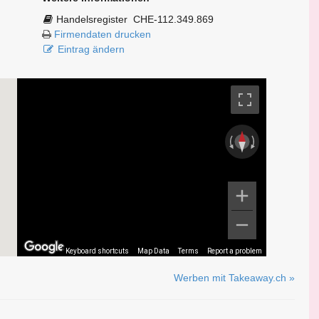
Handelsregister
CHE-112.349.869
Firmendaten drucken
Eintrag ändern
Keyboard shortcuts
Map Data
Terms
Report a problem
Werben mit Takeaway.ch »