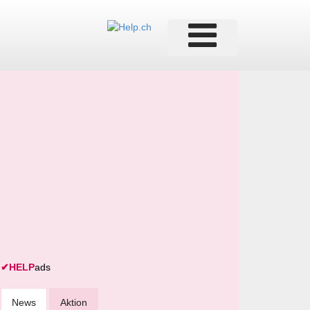
✔
HELP
ads
News
Aktion