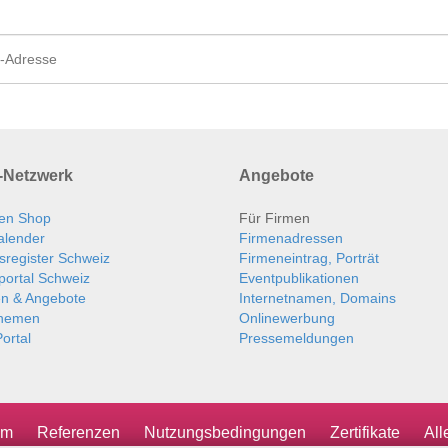
Netzwerk
Angebote
en Shop
Für Firmen
alender
Firmenadressen
sregister Schweiz
Firmeneintrag, Porträt
portal Schweiz
Eventpublikationen
en & Angebote
Internetnamen, Domains
themen
Onlinewerbung
ortal
Pressemeldungen
um
Referenzen
Nutzungsbedingungen
Zertifikate
Al