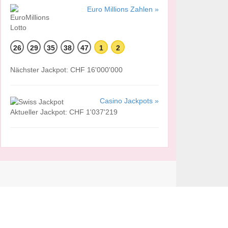
Euro Millions Zahlen »
26
29
35
38
47
1
2
Nächster Jackpot: CHF 16'000'000
Casino Jackpots »
Aktueller Jackpot: CHF 1'037'219