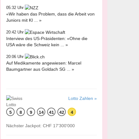
05:32 Uhr
«Wir haben das Problem, dass die Arbeit von
Juniors mit KI ... »
20:42 Uhr
Interview des US-Präsidenten: «Ohne die
USA wäre die Schweiz kein ... »
20:06 Uhr
Auf Medikamente angewiesen: Marcel
Baumgartner aus Goldach SG ... »
Lotto Zahlen »
5
8
9
14
41
42
4
Nächster Jackpot: CHF 17'300'000