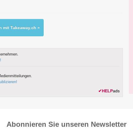
 mit Takeaway.ch »
ternehmen.
!
edienmitteilungen.
ublizieren!
✔
HELP
ads
Abonnieren Sie unseren News­letter