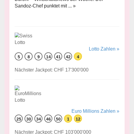
Sandoz-Chef punktet mit ... »
Lotto Zahlen »
5
8
9
14
41
42
4
Nächster Jackpot: CHF 17'300'000
Euro Millions Zahlen »
25
30
34
46
50
1
12
Nächster Jackpot: CHF 103'000'000