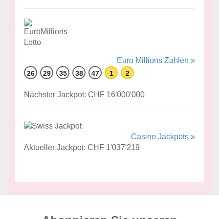
Euro Millions Zahlen »
26
29
35
38
47
1
2
Nächster Jackpot: CHF 16'000'000
Casino Jackpots »
Aktueller Jackpot: CHF 1'037'219