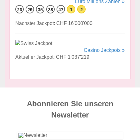
Euro Millions Zahlen »
26
29
35
38
47
1
2
Nächster Jackpot: CHF 16'000'000
Casino Jackpots »
Aktueller Jackpot: CHF 1'037'219
Abonnieren Sie unseren
News­letter