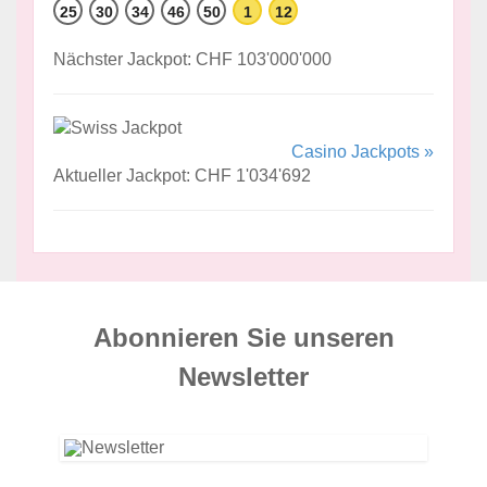
25
30
34
46
50
1
12
Nächster Jackpot: CHF 103'000'000
Casino Jackpots »
Aktueller Jackpot: CHF 1'034'692
Abonnieren Sie unseren
News­letter