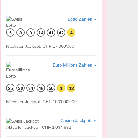
Lotto Zahlen »
5
8
9
14
41
42
4
Nächster Jackpot: CHF 17'300'000
Euro Millions Zahlen »
25
30
34
46
50
1
12
Nächster Jackpot: CHF 103'000'000
Casino Jackpots »
Aktueller Jackpot: CHF 1'034'692