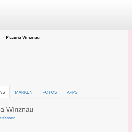
Pizzeria Winznau
WS
MARKEN
FOTOS
APPS
ria Winznau
erfassen