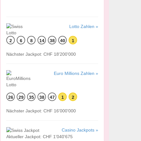
Lotto Zahlen »
2
6
8
14
38
40
1
Nächster Jackpot: CHF 18'200'000
Euro Millions Zahlen »
26
29
35
38
47
1
2
Nächster Jackpot: CHF 16'000'000
Casino Jackpots »
Aktueller Jackpot: CHF 1'040'675