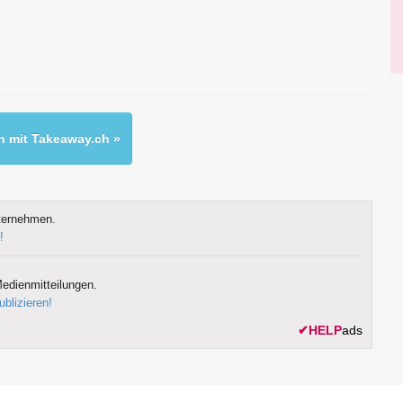
 mit Takeaway.ch »
ternehmen.
!
edienmitteilungen.
ublizieren!
✔
HELP
ads