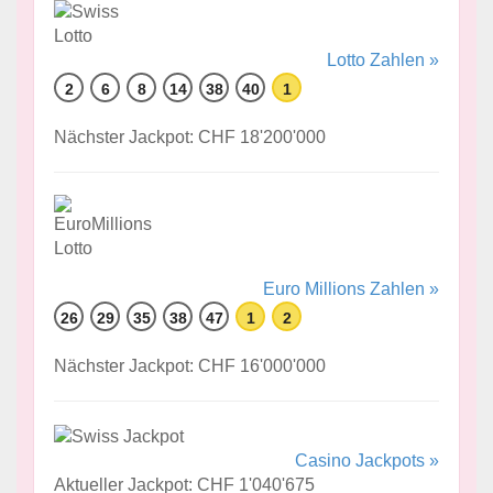
Lotto Zahlen »
2
6
8
14
38
40
1
Nächster Jackpot: CHF 18'200'000
Euro Millions Zahlen »
26
29
35
38
47
1
2
Nächster Jackpot: CHF 16'000'000
Casino Jackpots »
Aktueller Jackpot: CHF 1'040'675