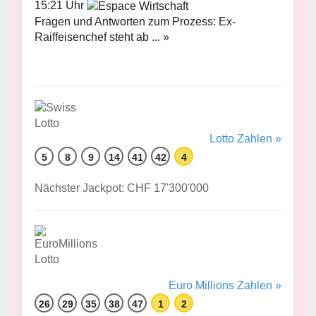
15:21 Uhr
Fragen und Antworten zum Prozess: Ex-
Raiffeisenchef steht ab ... »
Lotto Zahlen »
5
8
9
14
41
42
4
Nächster Jackpot: CHF 17'300'000
Euro Millions Zahlen »
26
29
35
38
47
1
2