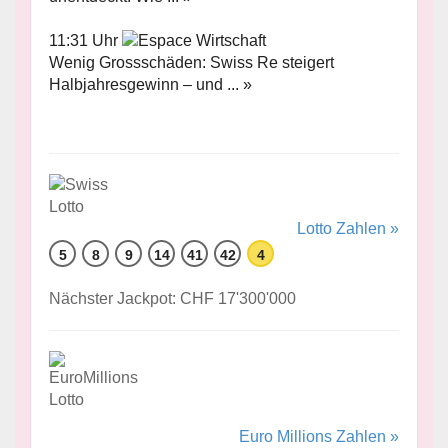
11:31 Uhr
Wenig Grossschäden: Swiss Re steigert
Halbjahresgewinn – und ... »
Lotto Zahlen »
5
8
9
14
41
42
4
Nächster Jackpot: CHF 17'300'000
Euro Millions Zahlen »