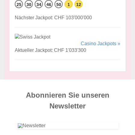
25
30
34
46
50
1
12
Nächster Jackpot: CHF 103'000'000
Casino Jackpots »
Aktueller Jackpot: CHF 1'033'300
Abonnieren Sie unseren
News­letter