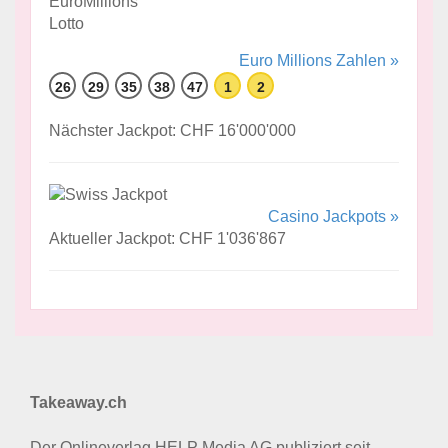
Euro Millions Zahlen »
26
29
35
38
47
1
2
Nächster Jackpot: CHF 16'000'000
Casino Jackpots »
Aktueller Jackpot: CHF 1'036'867
Takeaway.ch
Der Onlineverlag HELP Media AG publiziert seit