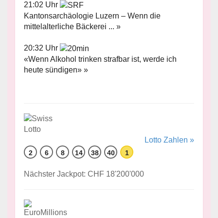
21:02 Uhr
Kantonsarchäologie Luzern – Wenn die
mittelalterliche Bäckerei ... »
20:32 Uhr
«Wenn Alkohol trinken strafbar ist, werde ich
heute sündigen» »
Lotto Zahlen »
2
6
8
14
38
40
1
Nächster Jackpot: CHF 18'200'000