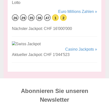
Euro Millions Zahlen »
26
29
35
38
47
1
2
Nächster Jackpot: CHF 16'000'000
Casino Jackpots »
Aktueller Jackpot: CHF 1'044'523
Abonnieren Sie unseren
News­letter