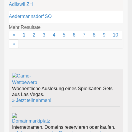
Adliswil ZH
Aedermannsdorf SO
Mehr Resultate
«
1
2
3
4
5
6
7
8
9
10
»
Wöchentliche Auslosung eines Spielkarten-Sets
aus Las Vegas.
» Jetzt teilnehmen!
Internetnamen, Domains reservieren oder kaufen.