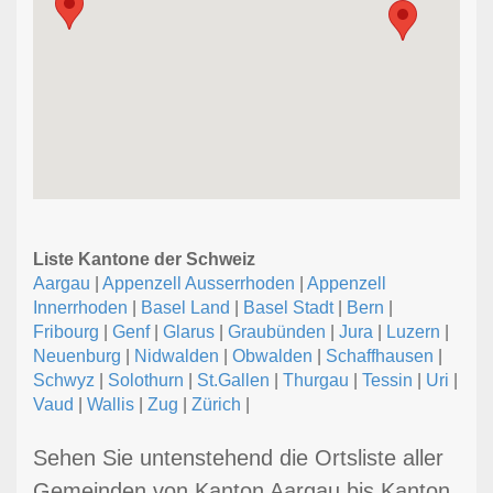
Liste Kantone der Schweiz
Aargau
|
Appenzell Ausserrhoden
|
Appenzell
Innerrhoden
|
Basel Land
|
Basel Stadt
|
Bern
|
Fribourg
|
Genf
|
Glarus
|
Graubünden
|
Jura
|
Luzern
|
Neuenburg
|
Nidwalden
|
Obwalden
|
Schaffhausen
|
Schwyz
|
Solothurn
|
St.Gallen
|
Thurgau
|
Tessin
|
Uri
|
Vaud
|
Wallis
|
Zug
|
Zürich
|
Sehen Sie untenstehend die Ortsliste aller
Gemeinden von Kanton Aargau bis Kanton