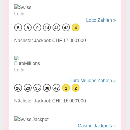
Lotto Zahlen »
5
8
9
14
41
42
4
Nächster Jackpot: CHF 17'300'000
Euro Millions Zahlen »
26
29
35
38
47
1
2
Nächster Jackpot: CHF 16'000'000
Casino Jackpots »