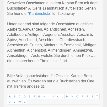
Schweizer Ortschaften aus dem Kanton Bern mit dem
Buchstaben A (Seite 1) alphatisch aufgelistet. Sehen
Sie hier die
"Kantonsliste"
für Takeaway.
Untenstehend sind folgende Ortschaften augelistet:
Aarberg, Aarwangen, Abländschen, Achseten,
Adelboden, Aefligen, Aegerten, Aeschau, Aeschi b.
Spiez, Aeschiried, Aeschlen b. Oberdiessbach,
Aeschlen ob Gunten, Affoltern im Emmental, Albligen,
Alchenflüh, Alchenstorf, Allmendingen, Ammerzwil,
Amsoldingen, Arch, welche Sie durch einen Klick auf
die entsprechende Firmenliste führt.
Bitte Anfangsbuchstaben für Ortsliste Kanton Bern
auswählen. Es werden nur die Buchstaben der Orte
mit Treffern angezeigt.
A
B
C
D
E
F
G
H
I
J
K
L
M
N
O
P
R
S
T
U
V
W
Z