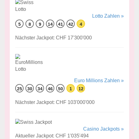
Lotto Zahlen »
5
8
9
14
41
42
4
Nächster Jackpot: CHF 17'300'000
Euro Millions Zahlen »
25
30
34
46
50
1
12
Nächster Jackpot: CHF 103'000'000
Casino Jackpots »
Aktueller Jackpot: CHF 1'035'494