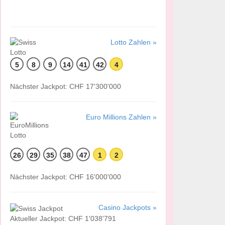
Lotto Zahlen »
5
8
9
14
41
42
4
Nächster Jackpot: CHF 17'300'000
Euro Millions Zahlen »
26
29
35
38
47
1
2
Nächster Jackpot: CHF 16'000'000
Casino Jackpots »
Aktueller Jackpot: CHF 1'038'791