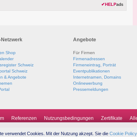
✔
HELP
ads
Netzwerk
Angebote
en Shop
Für Firmen
alender
Firmenadressen
sregister Schweiz
Firmeneintrag, Porträt
portal Schweiz
Eventpublikationen
en & Angebote
Internetnamen, Domains
themen
Onlinewerbung
ortal
Pressemeldungen
um
Referenzen
Nutzungsbedingungen
Zertifikate
Al
te verwendet Cookies. Mit der Nutzung akzept. Sie die
Cookie Policy