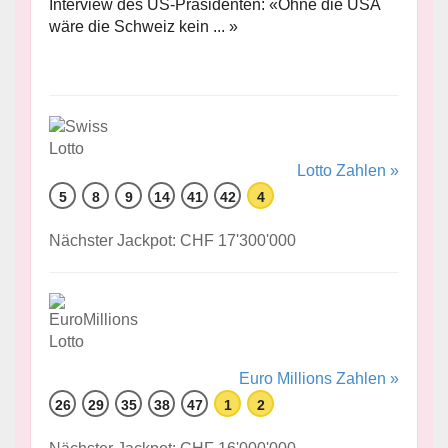
Interview des US-Präsidenten: «Ohne die USA
wäre die Schweiz kein ... »
Lotto Zahlen »
5
8
9
14
41
42
4
Nächster Jackpot: CHF 17'300'000
Euro Millions Zahlen »
26
29
35
38
47
1
2