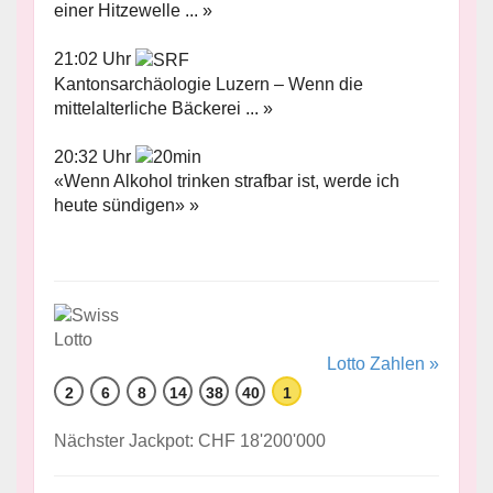
einer Hitzewelle ... »
21:02 Uhr
Kantonsarchäologie Luzern – Wenn die
mittelalterliche Bäckerei ... »
20:32 Uhr
«Wenn Alkohol trinken strafbar ist, werde ich
heute sündigen» »
Lotto Zahlen »
2
6
8
14
38
40
1
Nächster Jackpot: CHF 18'200'000