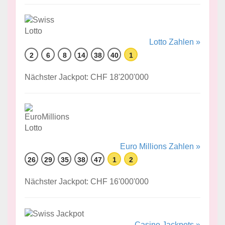
Lotto Zahlen »
2
6
8
14
38
40
1
Nächster Jackpot: CHF 18'200'000
Euro Millions Zahlen »
26
29
35
38
47
1
2
Nächster Jackpot: CHF 16'000'000
Casino Jackpots »