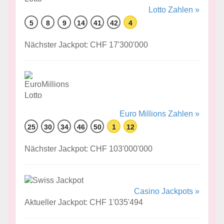
Lotto Zahlen »
5
8
9
14
41
42
4
Nächster Jackpot: CHF 17'300'000
Euro Millions Zahlen »
25
30
34
46
50
1
12
Nächster Jackpot: CHF 103'000'000
Casino Jackpots »
Aktueller Jackpot: CHF 1'035'494