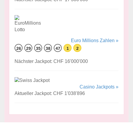
Euro Millions Zahlen »
26
29
35
38
47
1
2
Nächster Jackpot: CHF 16'000'000
Casino Jackpots »
Aktueller Jackpot: CHF 1'038'896