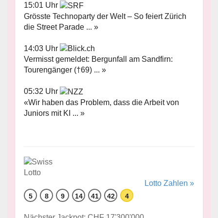
15:01 Uhr
Grösste Technoparty der Welt – So feiert Zürich
die Street Parade ... »
14:03 Uhr
Vermisst gemeldet: Bergunfall am Sandfirn:
Tourengänger (†69) ... »
05:32 Uhr
«Wir haben das Problem, dass die Arbeit von
Juniors mit KI ... »
Lotto Zahlen »
5
8
9
14
41
42
4
Nächster Jackpot: CHF 17'300'000