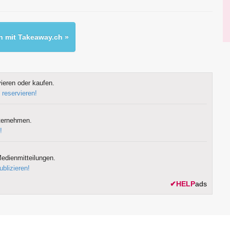
 mit Takeaway.ch »
ieren oder kaufen.
 reservieren!
ternehmen.
!
edienmitteilungen.
ublizieren!
✔
HELP
ads