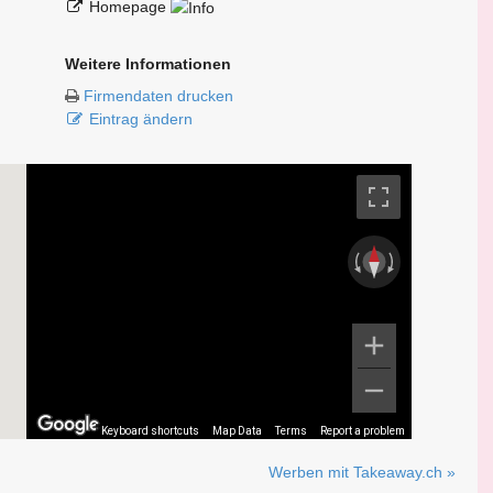
Homepage
Weitere Informationen
Firmendaten drucken
Eintrag ändern
Keyboard shortcuts
Map Data
Terms
Report a problem
Werben mit Takeaway.ch »