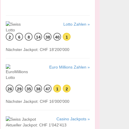
Lotto Zahlen »
2
6
8
14
38
40
1
Nächster Jackpot: CHF 18'200'000
Euro Millions Zahlen »
26
29
35
38
47
1
2
Nächster Jackpot: CHF 16'000'000
Casino Jackpots »
Aktueller Jackpot: CHF 1'042'413