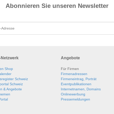
Abonnieren Sie unseren News­letter
Netzwerk
Angebote
en Shop
Für Firmen
alender
Firmenadressen
sregister Schweiz
Firmeneintrag, Porträt
portal Schweiz
Eventpublikationen
en & Angebote
Internetnamen, Domains
themen
Onlinewerbung
ortal
Pressemeldungen