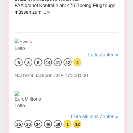
FAA ordnet Kontrolle an: 470 Boeing-Flugzeuge
müssen zum ... »
Lotto Zahlen »
5
8
9
14
41
42
4
Nächster Jackpot: CHF 17'300'000
Euro Millions Zahlen »
25
30
34
46
50
1
12