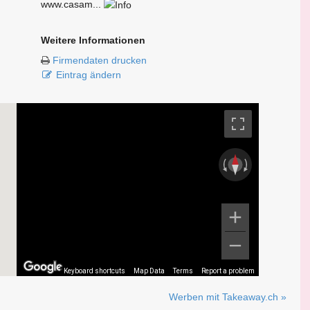
www.casam...
Weitere Informationen
Firmendaten drucken
Eintrag ändern
Keyboard shortcuts
Map Data
Terms
Report a problem
Werben mit Takeaway.ch »