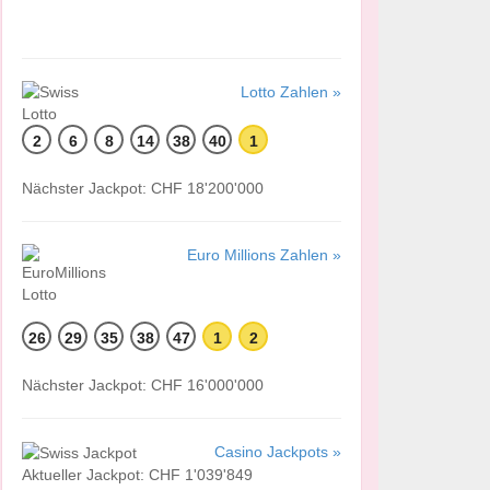
Lotto Zahlen »
2
6
8
14
38
40
1
Nächster Jackpot: CHF 18'200'000
Euro Millions Zahlen »
26
29
35
38
47
1
2
Nächster Jackpot: CHF 16'000'000
Casino Jackpots »
Aktueller Jackpot: CHF 1'039'849