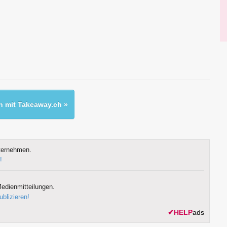
 mit Takeaway.ch »
ternehmen.
!
edienmitteilungen.
ublizieren!
✔
HELP
ads