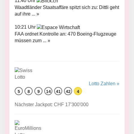
11:40 Uhr
Waadtländer Staatsaffäre spitzt sich zu: Dittli geht
auf ihre ... »
10:21 Uhr
FAA ordnet Kontrolle an: 470 Boeing-Flugzeuge
müssen zum ... »
Lotto Zahlen »
5
8
9
14
41
42
4
Nächster Jackpot: CHF 17'300'000