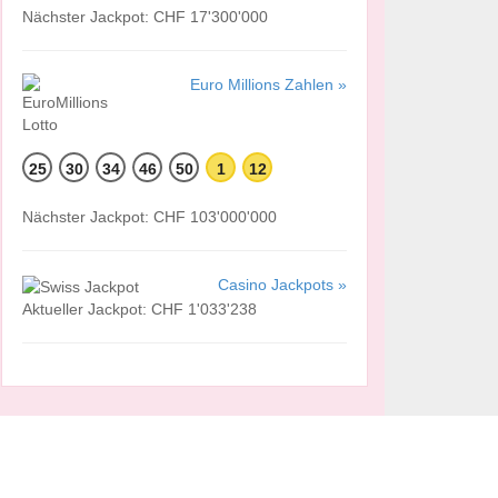
Nächster Jackpot: CHF 17'300'000
Euro Millions Zahlen »
25
30
34
46
50
1
12
Nächster Jackpot: CHF 103'000'000
Casino Jackpots »
Aktueller Jackpot: CHF 1'033'238