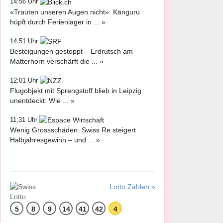
14:56 Uhr
«Trauten unseren Augen nicht»: Känguru
hüpft durch Ferienlager in ... »
14:51 Uhr
Besteigungen gestoppt – Erdrutsch am
Matterhorn verschärft die ... »
12:01 Uhr
Flugobjekt mit Sprengstoff blieb in Leipzig
unentdeckt: Wie ... »
11:31 Uhr
Wenig Grossschäden: Swiss Re steigert
Halbjahresgewinn – und ... »
Lotto Zahlen »
5
8
9
14
41
42
4