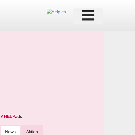
✔
HELP
ads
News
Aktion