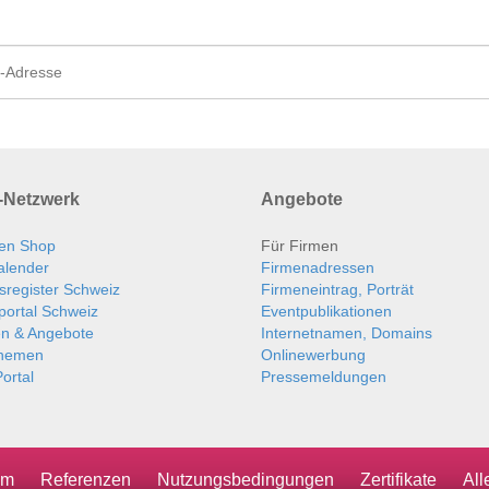
Netzwerk
Angebote
en Shop
Für Firmen
alender
Firmenadressen
sregister Schweiz
Firmeneintrag, Porträt
portal Schweiz
Eventpublikationen
en & Angebote
Internetnamen, Domains
themen
Onlinewerbung
ortal
Pressemeldungen
um
Referenzen
Nutzungsbedingungen
Zertifikate
Al