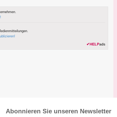
ternehmen.
!
edienmitteilungen.
ublizieren!
✔
HELP
ads
Abonnieren Sie unseren News­letter