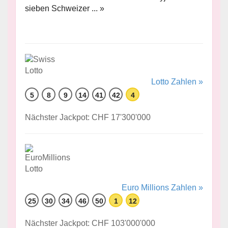
sieben Schweizer ... »
Lotto Zahlen »
5
8
9
14
41
42
4
Nächster Jackpot: CHF 17'300'000
Euro Millions Zahlen »
25
30
34
46
50
1
12
Nächster Jackpot: CHF 103'000'000