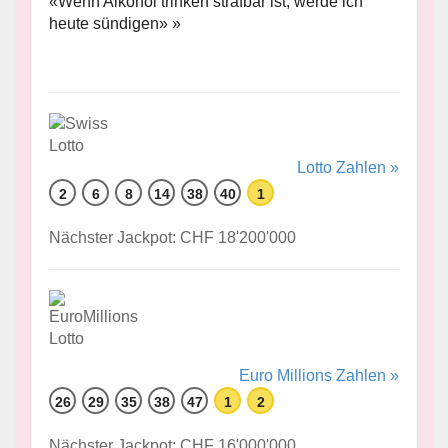
«Wenn Alkohol trinken strafbar ist, werde ich
heute sündigen» »
Lotto Zahlen »
2
6
8
14
38
40
1
Nächster Jackpot: CHF 18'200'000
Euro Millions Zahlen »
26
29
35
38
47
1
2
Nächster Jackpot: CHF 16'000'000