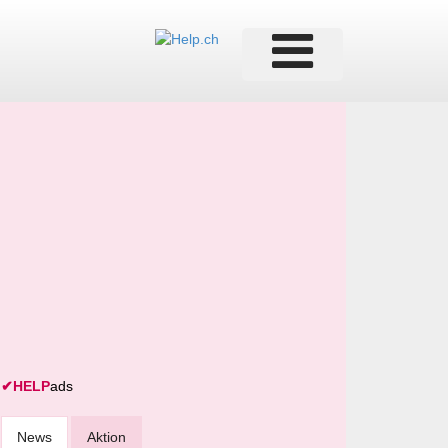
✔
HELP
ads
News
Aktion