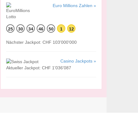
Euro Millions Zahlen »
25
30
34
46
50
1
12
Nächster Jackpot: CHF 103'000'000
Casino Jackpots »
Aktueller Jackpot: CHF 1'036'087