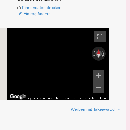
Firmendaten drucken
Eintrag ändern
Keyboard shortcuts
Map Data
Terms
Report a problem
Werben mit Takeaway.ch »