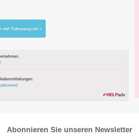
 mit Takeaway.ch »
ternehmen.
!
edienmitteilungen.
ublizieren!
✔
HELP
ads
Abonnieren Sie unseren News­letter