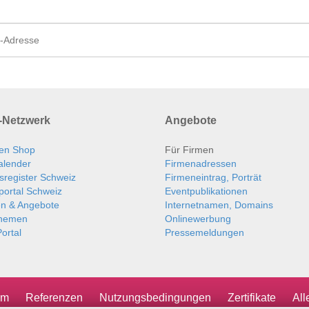
Netzwerk
Angebote
en Shop
Für Firmen
alender
Firmenadressen
sregister Schweiz
Firmeneintrag, Porträt
portal Schweiz
Eventpublikationen
en & Angebote
Internetnamen, Domains
themen
Onlinewerbung
ortal
Pressemeldungen
um
Referenzen
Nutzungsbedingungen
Zertifikate
Al