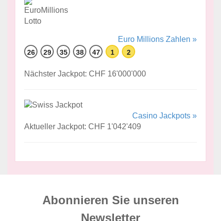
Euro Millions Zahlen »
26
29
35
38
47
1
2
Nächster Jackpot: CHF 16'000'000
Casino Jackpots »
Aktueller Jackpot: CHF 1'042'409
Abonnieren Sie unseren
News­letter