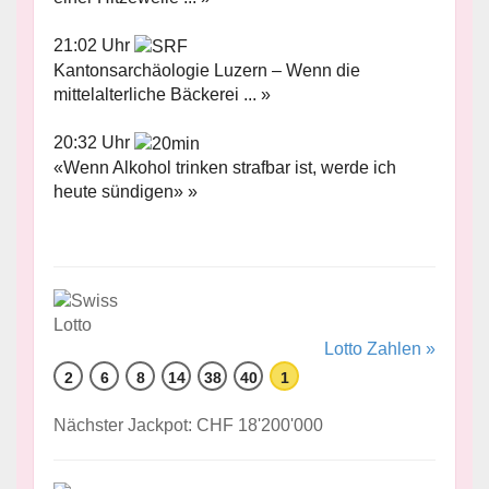
21:02 Uhr
Kantonsarchäologie Luzern – Wenn die
mittelalterliche Bäckerei ... »
20:32 Uhr
«Wenn Alkohol trinken strafbar ist, werde ich
heute sündigen» »
Lotto Zahlen »
2
6
8
14
38
40
1
Nächster Jackpot: CHF 18'200'000