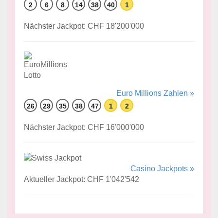
2
6
8
14
38
40
1
Nächster Jackpot: CHF 18'200'000
Euro Millions Zahlen »
26
29
35
38
47
1
2
Nächster Jackpot: CHF 16'000'000
Casino Jackpots »
Aktueller Jackpot: CHF 1'042'542