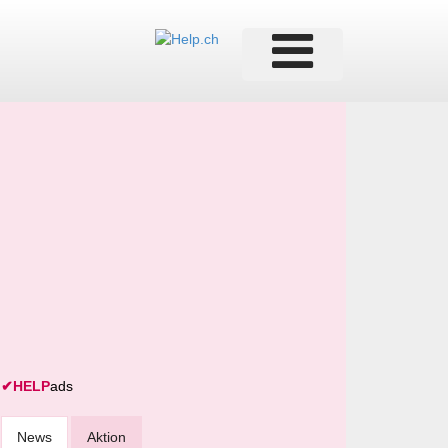
✔
HELP
ads
News
Aktion