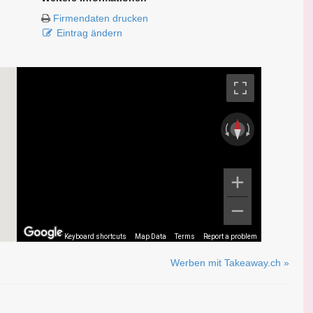
Firmendaten drucken
Eintrag ändern
Keyboard shortcuts
Map Data
Terms
Report a problem
Werben mit Takeaway.ch »