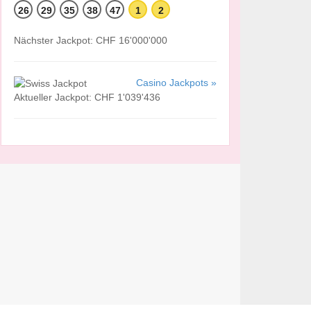
26
29
35
38
47
1
2
Nächster Jackpot: CHF 16'000'000
Casino Jackpots »
Aktueller Jackpot: CHF 1'039'436