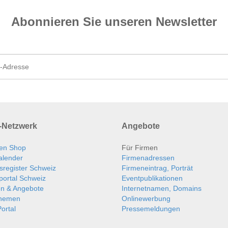
Abonnieren Sie unseren News­letter
Netzwerk
Angebote
en Shop
Für Firmen
alender
Firmenadressen
sregister Schweiz
Firmeneintrag, Porträt
portal Schweiz
Eventpublikationen
en & Angebote
Internetnamen, Domains
themen
Onlinewerbung
ortal
Pressemeldungen