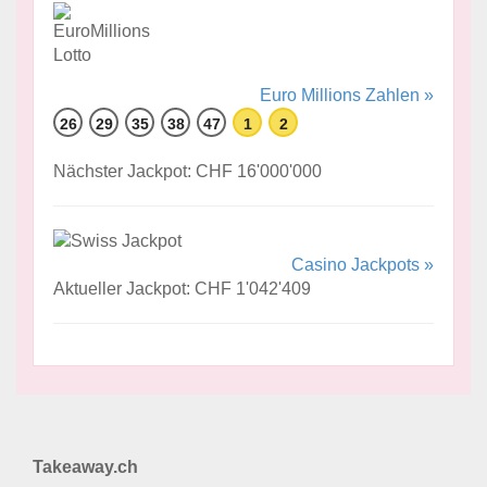
Euro Millions Zahlen »
26
29
35
38
47
1
2
Nächster Jackpot: CHF 16'000'000
Casino Jackpots »
Aktueller Jackpot: CHF 1'042'409
Takeaway.ch