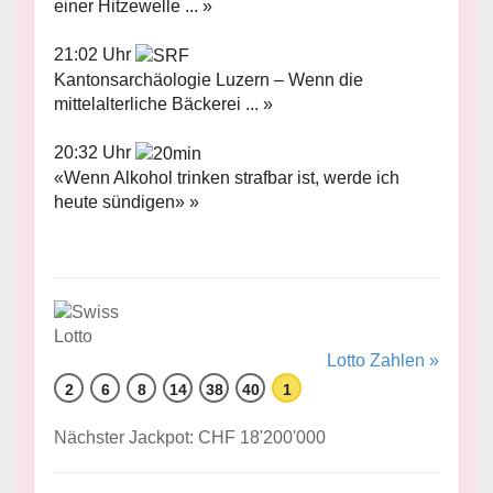
einer Hitzewelle ... »
21:02 Uhr
Kantonsarchäologie Luzern – Wenn die
mittelalterliche Bäckerei ... »
20:32 Uhr
«Wenn Alkohol trinken strafbar ist, werde ich
heute sündigen» »
Lotto Zahlen »
2
6
8
14
38
40
1
Nächster Jackpot: CHF 18'200'000