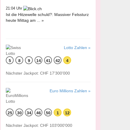
21:04 Uhr
Ist die Hitzewelle schuld?: Massiver Felssturz
heute Mittag am ... »
Lotto Zahlen »
5
8
9
14
41
42
4
Nächster Jackpot: CHF 17'300'000
Euro Millions Zahlen »
25
30
34
46
50
1
12
Nächster Jackpot: CHF 103'000'000