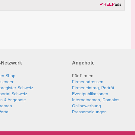
✔
HELP
ads
Netzwerk
Angebote
en Shop
Für Firmen
alender
Firmenadressen
sregister Schweiz
Firmeneintrag, Porträt
portal Schweiz
Eventpublikationen
en & Angebote
Internetnamen, Domains
themen
Onlinewerbung
ortal
Pressemeldungen