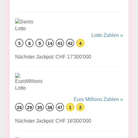
Lotto Zahlen »
5
8
9
14
41
42
4
Nächster Jackpot: CHF 17'300'000
Euro Millions Zahlen »
26
29
35
38
47
1
2
Nächster Jackpot: CHF 16'000'000