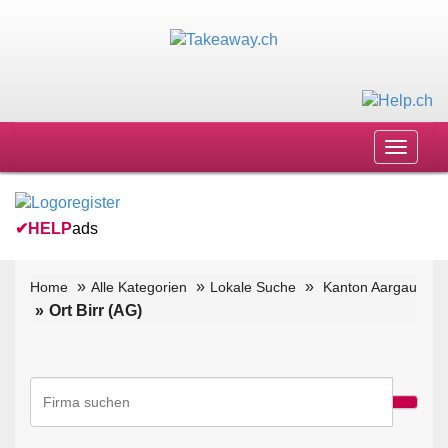
Toggle
navigat
✔
HELP
ads
Home
Alle Kategorien
Lokale Suche
Kanton Aargau
Ort Birr (AG)