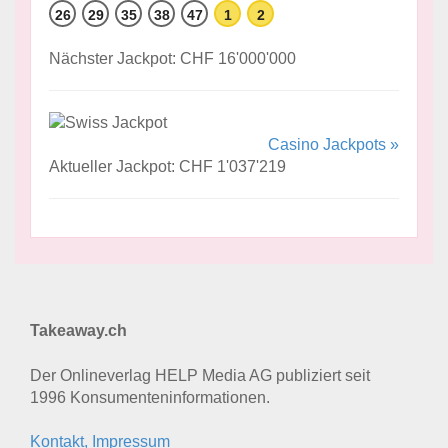
26
29
35
38
47
1
2
Nächster Jackpot: CHF 16'000'000
Casino Jackpots »
Aktueller Jackpot: CHF 1'037'219
Takeaway.ch
Der Onlineverlag HELP Media AG publiziert seit
1996 Konsumenten­informationen.
Kontakt, Impressum