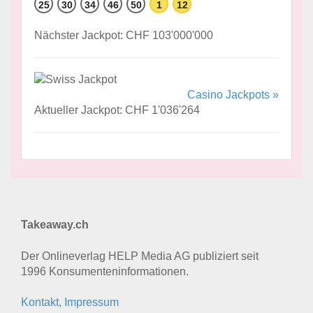
25
30
34
46
50
1
12
Nächster Jackpot: CHF 103'000'000
Casino Jackpots »
Aktueller Jackpot: CHF 1'036'264
Takeaway.ch
Der Onlineverlag HELP Media AG publiziert seit
1996 Konsumenten­informationen.
Kontakt, Impressum