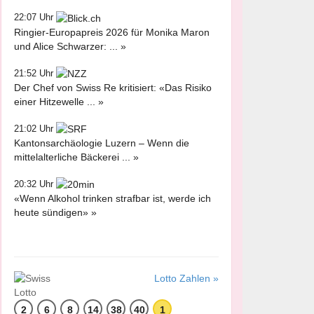
22:07 Uhr
Ringier-Europapreis 2026 für Monika Maron
und Alice Schwarzer: ... »
21:52 Uhr
Der Chef von Swiss Re kritisiert: «Das Risiko
einer Hitzewelle ... »
21:02 Uhr
Kantonsarchäologie Luzern – Wenn die
mittelalterliche Bäckerei ... »
20:32 Uhr
«Wenn Alkohol trinken strafbar ist, werde ich
heute sündigen» »
Lotto Zahlen »
2
6
8
14
38
40
1