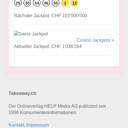
25
30
34
46
50
1
12
Nächster Jackpot: CHF 103'000'000
Casino Jackpots »
Aktueller Jackpot: CHF 1'036'264
Takeaway.ch
Der Onlineverlag HELP Media AG publiziert seit
1996 Konsumenten­informationen.
Kontakt, Impressum