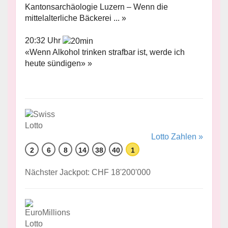
Kantonsarchäologie Luzern – Wenn die
mittelalterliche Bäckerei ... »
20:32 Uhr
«Wenn Alkohol trinken strafbar ist, werde ich
heute sündigen» »
Lotto Zahlen »
2
6
8
14
38
40
1
Nächster Jackpot: CHF 18'200'000