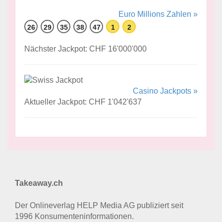
Euro Millions Zahlen »
26
29
35
38
47
1
2
Nächster Jackpot: CHF 16'000'000
Casino Jackpots »
Aktueller Jackpot: CHF 1'042'637
Takeaway.ch
Der Onlineverlag HELP Media AG publiziert seit
1996 Konsumenten­informationen.