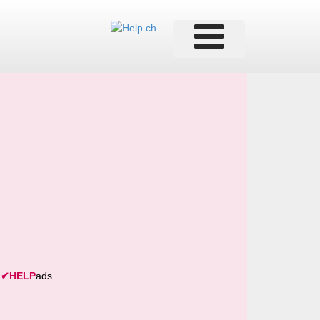
✔
HELP
ads