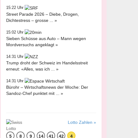
15:22 Uhr
Street Parade 2026 – Diebe, Drogen,
Dichtestress – grosse ... »
15:02 Uhr
Sieben Schüsse aus Auto – Mann wegen
Mordversuchs angeklagt »
14:31 Uhr
Trump droht der Schweiz im Handelsstreit
erneut: «Alles, was ich ... »
14:31 Uhr
Bürohr – Wirtschaftsnews der Woche: Der
Sandoz-Chef punktet mit ... »
Lotto Zahlen »
5
8
9
14
41
42
4