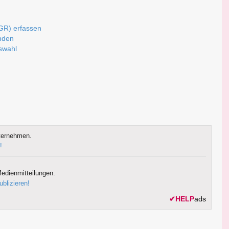
(GR) erfassen
nden
uswahl
ternehmen.
!
edienmitteilungen.
ublizieren!
✔
HELP
ads