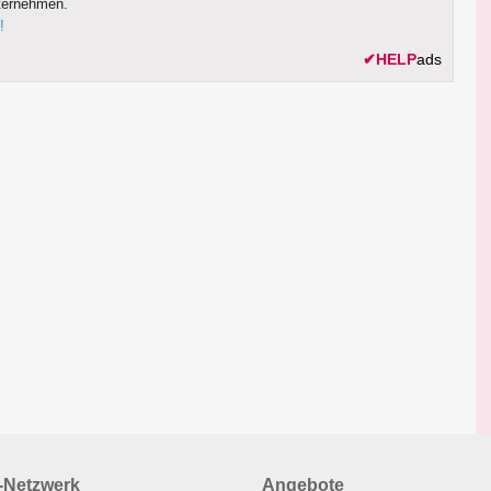
ternehmen.
!
✔
HELP
ads
Netzwerk
Angebote