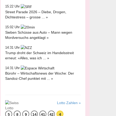
15:22 Uhr
Street Parade 2026 – Diebe, Drogen,
Dichtestress – grosse ... »
15:02 Uhr
Sieben Schüsse aus Auto – Mann wegen
Mordversuchs angeklagt »
14:31 Uhr
Trump droht der Schweiz im Handelsstreit
erneut: «Alles, was ich ... »
14:31 Uhr
Bürohr – Wirtschaftsnews der Woche: Der
Sandoz-Chef punktet mit ... »
Lotto Zahlen »
5
8
9
14
41
42
4