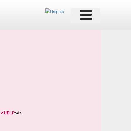
✔
HELP
ads