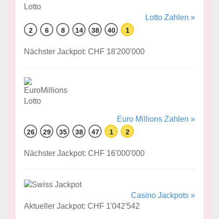
Lotto Zahlen »
2
6
8
14
38
40
1
Nächster Jackpot: CHF 18'200'000
Euro Millions Zahlen »
26
29
35
38
47
1
2
Nächster Jackpot: CHF 16'000'000
Casino Jackpots »
Aktueller Jackpot: CHF 1'042'542