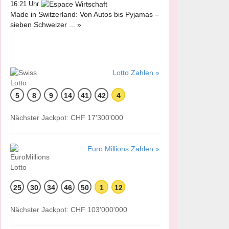
16:21 Uhr
Made in Switzerland: Von Autos bis Pyjamas –
sieben Schweizer ... »
Lotto Zahlen »
5
8
9
14
41
42
4
Nächster Jackpot: CHF 17'300'000
Euro Millions Zahlen »
25
30
34
46
50
1
12
Nächster Jackpot: CHF 103'000'000