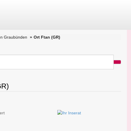
on Graubünden
Ort Ftan (GR)
GR)