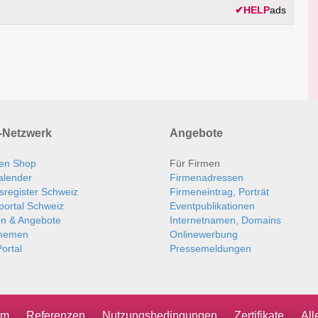
✔
HELP
ads
Netzwerk
Angebote
en Shop
Für Firmen
alender
Firmenadressen
sregister Schweiz
Firmeneintrag, Porträt
portal Schweiz
Eventpublikationen
en & Angebote
Internetnamen, Domains
themen
Onlinewerbung
ortal
Pressemeldungen
um
Referenzen
Nutzungsbedingungen
Zertifikate
Al