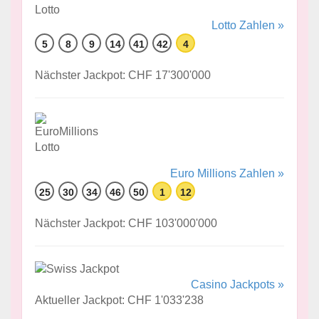
Lotto Zahlen »
5
8
9
14
41
42
4
Nächster Jackpot: CHF 17'300'000
Euro Millions Zahlen »
25
30
34
46
50
1
12
Nächster Jackpot: CHF 103'000'000
Casino Jackpots »
Aktueller Jackpot: CHF 1'033'238