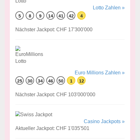
Lotto Zahlen »
5
8
9
14
41
42
4
Nächster Jackpot: CHF 17'300'000
Euro Millions Zahlen »
25
30
34
46
50
1
12
Nächster Jackpot: CHF 103'000'000
Casino Jackpots »
Aktueller Jackpot: CHF 1'035'501