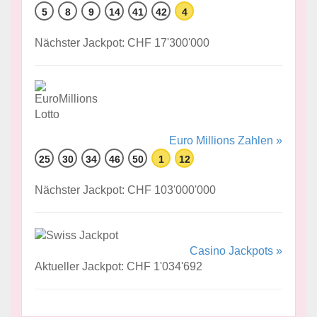
5
8
9
14
41
42
4
Nächster Jackpot: CHF 17'300'000
Euro Millions Zahlen »
25
30
34
46
50
1
12
Nächster Jackpot: CHF 103'000'000
Casino Jackpots »
Aktueller Jackpot: CHF 1'034'692