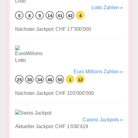
Lotto Zahlen »
5
8
9
14
41
42
4
Nächster Jackpot: CHF 17'300'000
Euro Millions Zahlen »
25
30
34
46
50
1
12
Nächster Jackpot: CHF 103'000'000
Casino Jackpots »
Aktueller Jackpot: CHF 1'036'419