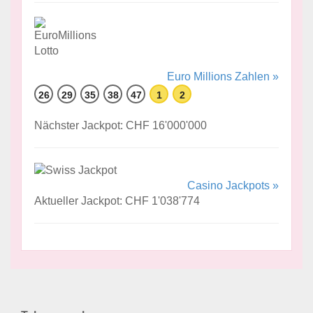
Euro Millions Zahlen »
26
29
35
38
47
1
2
Nächster Jackpot: CHF 16'000'000
Casino Jackpots »
Aktueller Jackpot: CHF 1'038'774